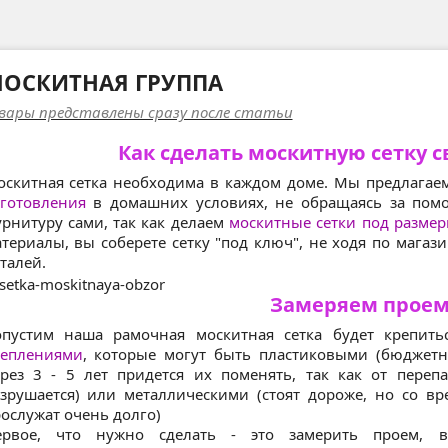
ОСКИТНАЯ ГРУППА
вары представлены сразу после статьи
Как сделать москитную сетку 
скитная сетка необходима в каждом доме. Мы предлагае
готовления
в домашних условиях, не обращаясь за пом
рнитуру сами, так как делаем
москитные сетки под разме
териалы, вы соберете сетку "под ключ", не ходя по мага
талей.
Замеряем проем
опустим наша рамочная москитная сетка будет крепит
реплениями
, которые могут быть пластиковыми (бюджетн
рез 3 - 5 лет придется их поменять, так как от переп
зрушается) или металлическими (стоят дороже, но со вр
ослужат очень долго)
ервое, что нужно сделать - это замерить проем, в 