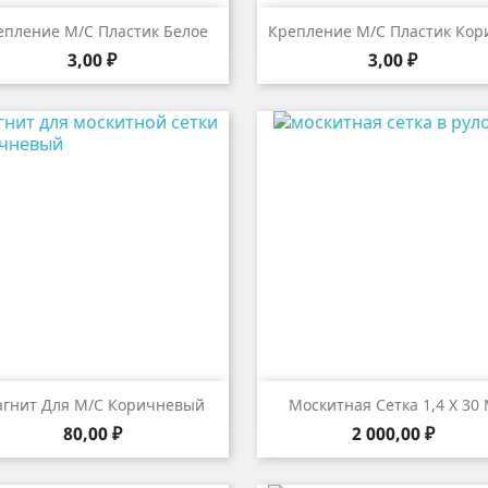


Быстрый просмотр
Быстрый просмот
епление М/с Пластик Белое
Крепление М/с Пластик Кор
Цена
Цена
3,00 ₽
3,00 ₽


Быстрый просмотр
Быстрый просмот
гнит Для М/с Коричневый
Москитная Сетка 1,4 Х 30
Цена
Цена
80,00 ₽
2 000,00 ₽