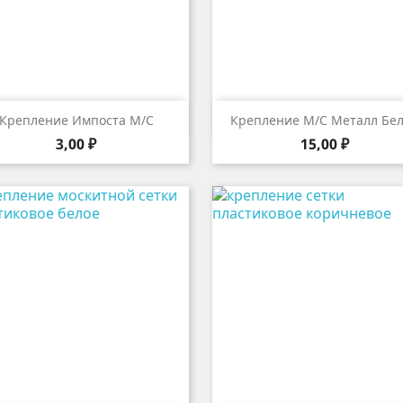


Быстрый просмотр
Быстрый просмот
Крепление Импоста М/с
Крепление М/с Металл Бе
Цена
Цена
3,00 ₽
15,00 ₽