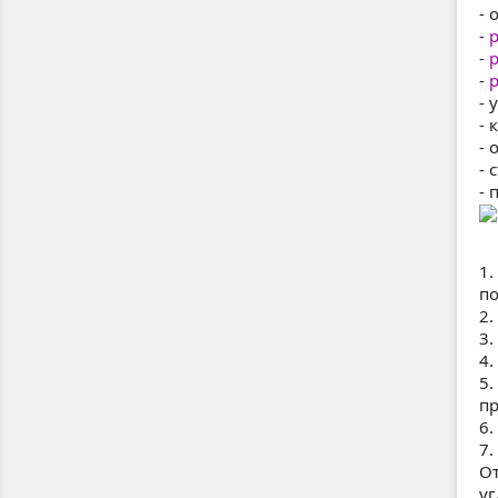
- 
-
-
р
-
р
- 
- 
- 
- 
- 
1.
по
2.
3.
4.
5.
пр
6.
7
О
уг