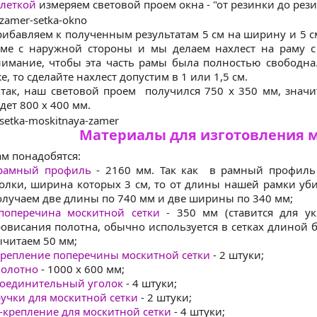
леткой
измеряем световой проем окна - "от резинки до рез
ибавляем к полученным результатам 5 см на ширину и 5 см
ме с наружной стороны и мы делаем нахлест на раму с
имание, чтобы эта часть рамы была полностью свободна.
е, то сделайте нахлест допустим в 1 или 1,5 см.
так, наш световой проем получился 750 х 350 мм, знач
дет 800 х 400 мм.
Материалы для изготовления м
м понадобятся:
рамный профиль
- 2160 мм. Так как в рамный профиль
олки, ширина которых 3 см, то от длины нашей рамки уби
лучаем две длины по 740 мм и две ширины по 340 мм;
поперечина москитной сетки
- 350 мм (ставится для у
овисания полотна, обычно используется в сетках длиной
читаем 50 мм;
репление поперечины москитной сетки
- 2 штуки;
полотно
- 1000 х 600 мм;
соединительный уголок
- 4 штуки;
учки для москитной сетки
- 2 штуки;
-крепление для москитной сетки
- 4 штуки;