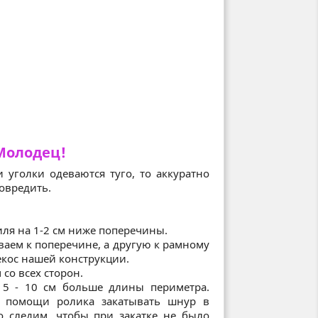
 -Молодец!
 уголки одеваются туго, то аккуратно
овредить.
.
иля на 1-2 см ниже поперечины.
ваем к поперечине, а другую к рамному
екос нашей конструкции.
 со всех сторон.
 5 - 10 см больше длины периметра.
 помощи ролика закатывать шнур в
о следим, чтобы при закатке не было