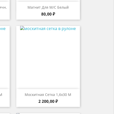

р
Быстрый просмотр
ичн.
Магнит Для М/с Белый
Цена
80,00 ₽

р
Быстрый просмотр
 М
Москитная Сетка 1,6х30 М
Цена
2 200,00 ₽