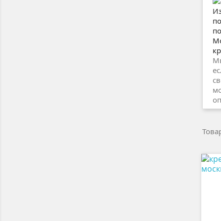
Из
по
по
Мо
кр
Мы
ес
св
мо
оп
Товар