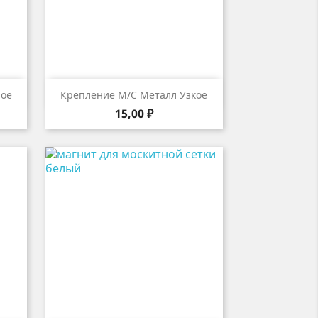

р
Быстрый просмотр
лое
Крепление М/с Металл Узкое
Цена
15,00 ₽