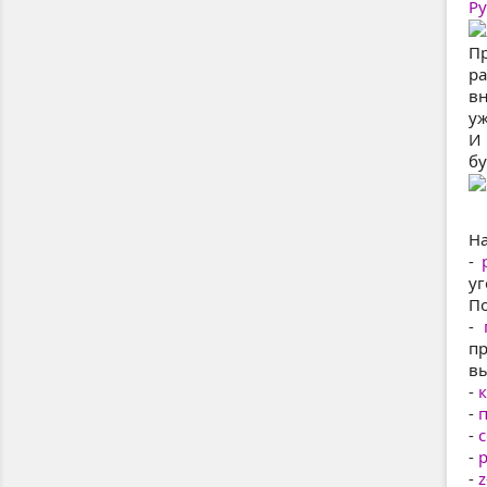
Ру
Пр
ра
вн
уж
И 
бу
На
-
уг
По
-
пр
вы
-
к
-
-
-
р
-
z