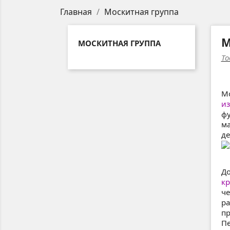
Главная
Москитная группа
М
МОСКИТНАЯ ГРУППА
То
Мо
из
фу
ма
де
Д
к
че
ра
пр
П