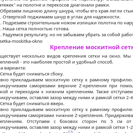
атяжек" на полотне и перекосов диагонали рамки.
 Обрезаем лишнюю длину шнура, чтобы его края легли стык
. Отверткой поджимаем шнур в углах для надежности.
. Подрезаем строительным ножом излишки полотна по на
. Наша сетка полностью готова.
. Радуемся результату, но не забываем убрать за собой рабо
Крепление москитной сетк
ществует несколько видов крепления сетки на окно. М
еплений - это наиболее простой и удобный способ.
а варианта:
 Сетка будет сниматься сбоку.
вно прикладываем москитную сетку к рамному профилю.
рикручиваем саморезами верхние Z-крепления при помо
кой и переходим к нижним креплениям. Также отступаем
икручиваем, оставляя зазор между ними и рамкой сетки 2-4
 Сетка будет сниматься вверх.
вно прикладываем москитную сетку к рамному профилю.
икручиваем саморезами нижние Z-крепления. Придерживае
реплениям. Отступаем с боковох сторон по 5 см от 
икручиваем, оставляя зазор между ними и рамкой сетки 1-2