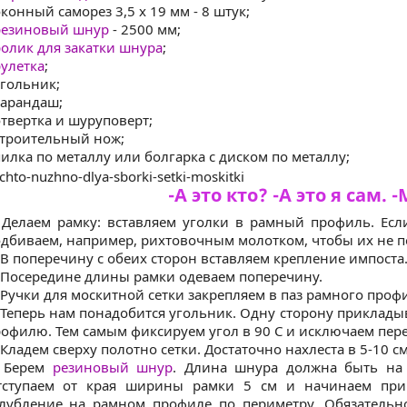
оконный саморез 3,5 х 19 мм - 8 штук;
резиновый шнур
- 2500 мм;
олик для закатки шнура
;
улетка
;
угольник;
карандаш;
отвертка и шуруповерт;
строительный нож;
пилка по металлу или болгарка с диском по металлу;
-А это кто? -А это я сам.
 Делаем рамку: вставляем уголки в рамный профиль. Если
дбиваем, например, рихтовочным молотком, чтобы их не п
 В поперечину с обеих сторон вставляем крепление импоста
 Посередине длины рамки одеваем поперечину.
 Ручки для москитной сетки закрепляем в паз рамного проф
 Теперь нам понадобится угольник. Одну сторону приклады
офилю. Тем самым фиксируем угол в 90 С и исключаем пер
 Кладем сверху полотно сетки. Достаточно нахлеста в 5-10 см
. Берем
резиновый шнур
. Длина шнура должна быть на
тступаем от края ширины рамки 5 см и начинаем при
лубление на рамном профиле по периметру. Обязательн