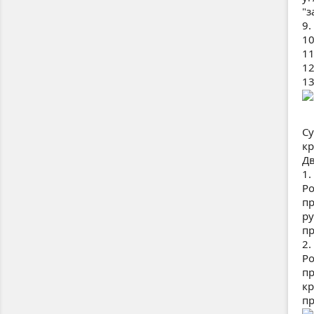
"з
9.
10
11
12
13
Су
кр
Дв
1.
Ро
п
ру
пр
2.
Ро
пр
к
пр